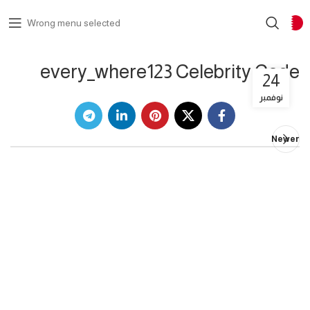
Wrong menu selected
every_where123 Celebrity Code
24
نوفمبر
Newer