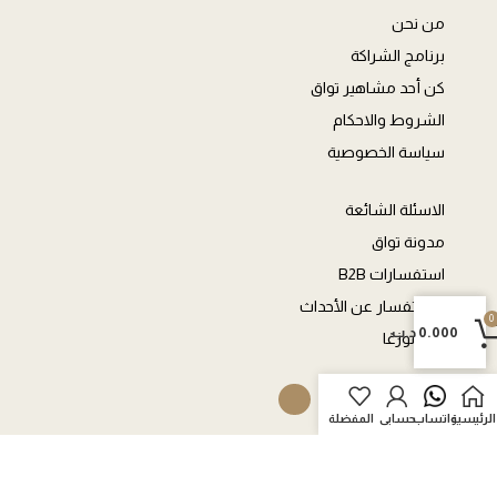
من نحن
برنامج الشراكة
كن أحد مشاهير تواق
الشروط والاحكام
سياسة الخصوصية
الاسئلة الشائعة
مدونة تواق
استفسارات B2B
الاستفسار عن الأحداث
0
0
0.000
د.ب
كن موزعًا
العربة
الرئيسية
واتساب
حسابي
المفضلة