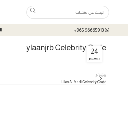
+965 96665913
ال
ylaanjrb Celebrity Code
24
ديسمبر
Newer
Lilas Al-Madi Celebrity Code