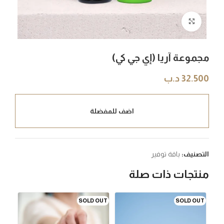
Click to enlarge
مجموعة آريا (إي جي كي)
32.500
د.ب
اضف للمفضلة
التصنيف:
باقة توفير
منتجات ذات صلة
SOLD OUT
SOLD OUT