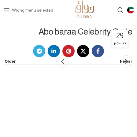
Wrong menu selected
Abo baraa Celebrity Code
29
ديسمبر
Older
Newer