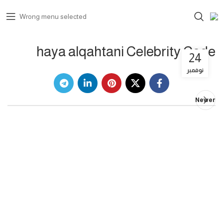
Wrong menu selected
haya alqahtani Celebrity Code
24
نوفمبر
Newer