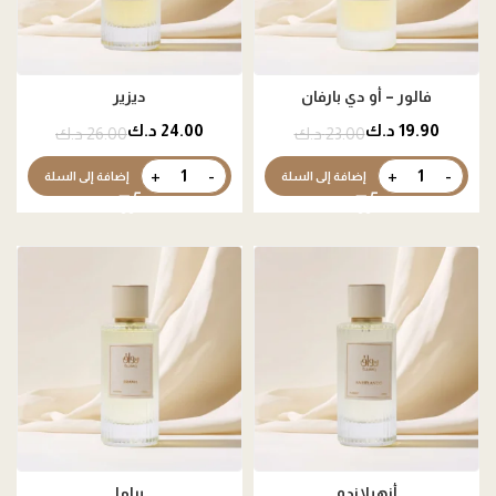
فالور – أو دي بارفان
ديزير
19.90
د.ك
24.00
د.ك
23.00
د.ك
26.00
د.ك
إضافة إلى السلة
إضافة إلى السلة
أنهيلاندو
براما