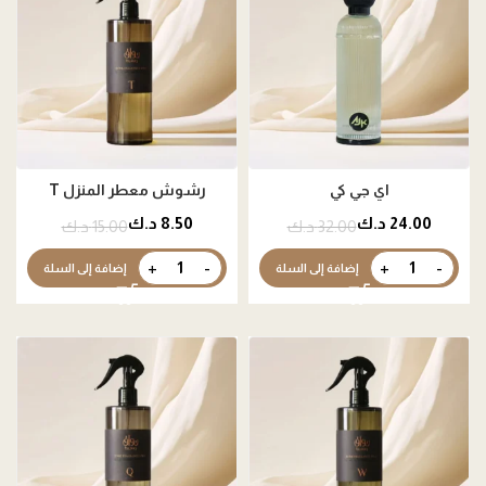
اي جي كي
رشوش معطر المنزل T
24.00
د.ك
8.50
د.ك
32.00
د.ك
15.00
د.ك
إضافة إلى السلة
إضافة إلى السلة