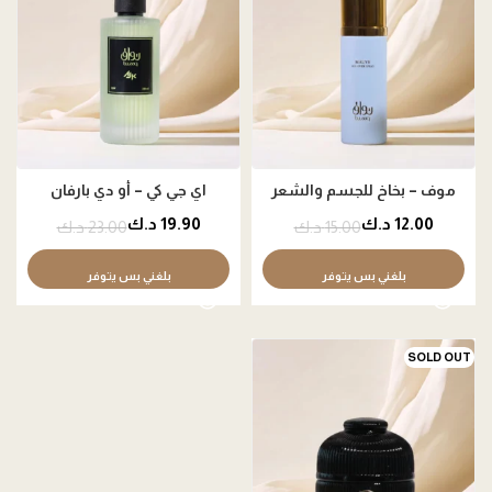
موف – بخاخ للجسم والشعر
اي جي كي – أو دي بارفان
12.00
د.ك
19.90
د.ك
15.00
د.ك
23.00
د.ك
بلغني بس يتوفر
بلغني بس يتوفر
SOLD OUT