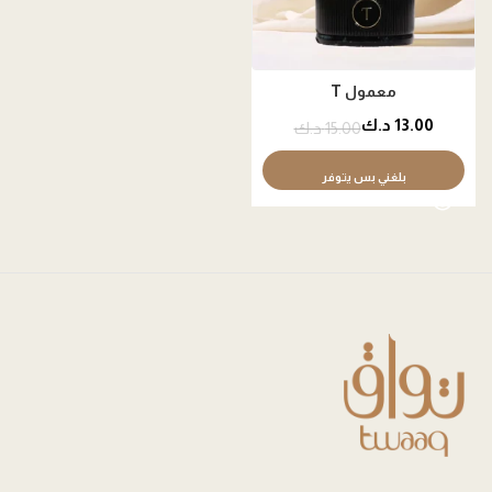
معمول T
13.00
د.ك
15.00
د.ك
بلغني بس يتوفر