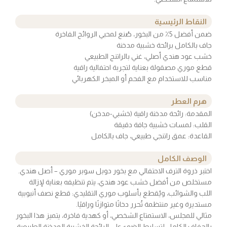
النقاط الرئيسية
ضمن أفضل 5٪ من البخور، صُنع لمحبي الروائح الفاخرة
جاف بالكامل برائحة خشبية مدخنة
خشب عود هندي أصلي، غني بالراتنج الطبيعي
قطع موري مصقولة بعناية لتجربة احتفالية راقية
مناسب للاستخدام مع الفحم أو المبخر الكهربائي
هرم العطر
المقدمة: رائحة مدخنة راقية (خشبي-مدخن)
القلب: لمسات خشبية جافة دقيقة
القاعدة: عمق راتنجي طبيعي، جاف بالكامل
الوصف الكامل
اختبر ذروة الترف الاحتفالي مع بخور دوبل سوبر موري – أصل هندي.
مستخلص من أفضل خشب عود هندي، يتم تنظيفه بعناية لإزالة
اللب والشوائب، ويُقطع بأسلوب موري التقليدي: قطع نصف أنبوبية
مستديرة وغير منتظمة تُحرر دخانًا متوازنًا وراقيًا.
مثالي للمجلس، الاستمتاع الشخصي، أو كهدية فاخرة، يتميز هذا البخور
بالجفاف الكامل لتسليط الضوء على الرائحة الخشبية المدخنة الطبيعية