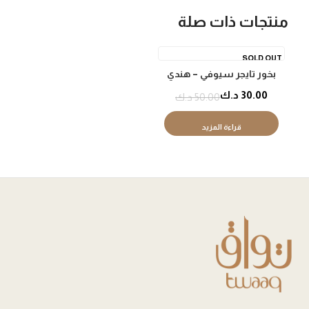
منتجات ذات صلة
SOLD OUT
بخور تايجر سيوفي – هندي
فاخر
30.00
د.ك
50.00
د.ك
قراءة المزيد