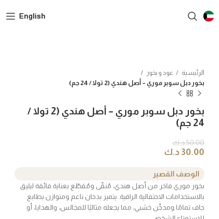
English
الرئيسية
عود و بخور
Click to enlarge
بخور دبل سوبر موري – أصل هندي (2 تولا / 24 جم)
SOLD OUT
بخور دبل سوبر موري – أصل هندي (2 تولا /
24 جم)
50.00
د.ك
30.00
د.ك
الوصف القصير
بخور موري فاخر من أصل هندي، مُنقّى ومُقطّع بعناية فائقة ليليق
بالاستخدامات الاحتفالية الراقية. يتميز بدخان ناعم ومتوازن بطابع
جاف تمامًا ومدخّن خشبي، مما يجعله مثاليًا للمجالس، والهدايا، أو
للاستمتاع الشخصي.