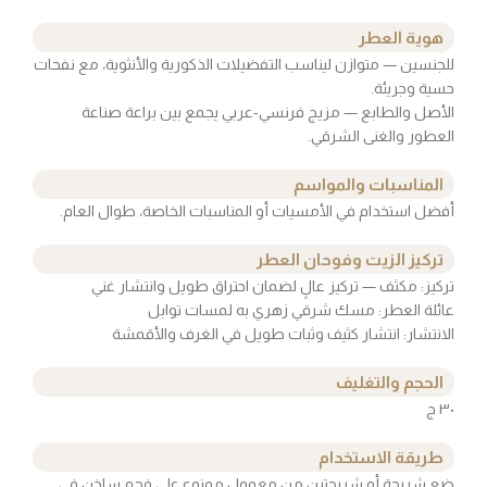
هوية العطر
للجنسين — متوازن ليناسب التفضيلات الذكورية والأنثوية، مع نفحات
حسية وجريئة.
الأصل والطابع — مزيج فرنسي-عربي يجمع بين براعة صناعة
العطور والغنى الشرقي.
المناسبات والمواسم
أفضل استخدام في الأمسيات أو المناسبات الخاصة، طوال العام.
تركيز الزيت وفوحان العطر
تركيز: ‎مكثف — تركيز عالٍ لضمان احتراق طويل وانتشار غني
عائلة العطر: مسك شرقي زهري به لمسات توابل
الانتشار: انتشار كثيف وثبات طويل في الغرف والأقمشة
الحجم والتغليف
٣٠ ج
طريقة الاستخدام
ضع شريحة أو شريحتين من معمول ممنوع على فحم ساخن في