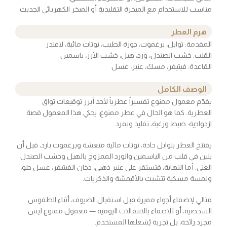
مناسب للاستخدام مع المبخرة التقليدية أو المبخر الكهربائي الحديث.
هرم العطر
المقدمة: توابل، برغموت، جوزة الطيب، نوتات مائية، لافندر
القلب: خشب الصندل، ورد، هيل، خشب الأرز، ياسمين
القاعدة: فيتيفر، مسك، عنبر، عسل
الوصف الكامل
يقدّم معمول ممنوع تفسيراً عطرياً لأحد أبرز توقيعات تواق
العطرية. كما هو الحال في عطر ممنوع، يحكي هذا المعمول قصة
ازدواجية: ضبط ورغبة، تقليد وتمرد.
يفتتح العطر بتوابل حادة، نوتات مائية منعشة وبرغموت بارد، قبل أن
يلين في قلب من الياسمين والورد الممزوج بالهيل وخشب الصندل
الغني. أما النهاية، فتستقر على عنبر ذهبي، دخان الفيتيفر، عسل حلو،
ولمسة مسكية تتشبث بالأقمشة والذكريات.
مثالي لإضفاء أجواء مميزة قبل استقبال الضيوف، أثناء الطقوس
الشخصية، أو للاحتفاء بالانتقالات اليومية — معمول ممنوع ليس
مجرد رائحة، بل تجربة يُشعلها المستخدم.