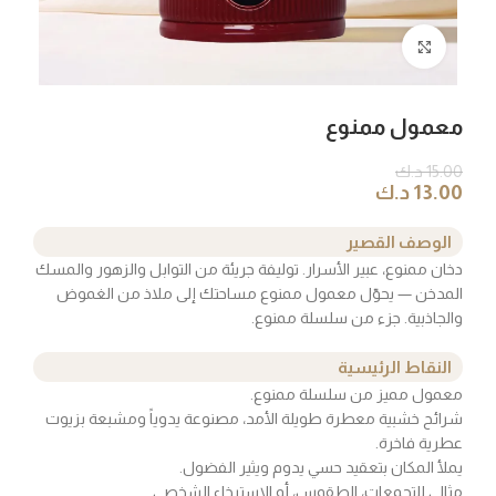
Click to enlarge
معمول ممنوع
15.00
د.ك
13.00
د.ك
الوصف القصير
دخان ممنوع، عبير الأسرار. توليفة جريئة من التوابل والزهور والمسك
المدخن — يحوّل معمول ممنوع مساحتك إلى ملاذ من الغموض
والجاذبية. جزء من سلسلة ممنوع.
النقاط الرئيسية
معمول مميز من سلسلة ممنوع.
شرائح خشبية معطرة طويلة الأمد، مصنوعة يدوياً ومشبعة بزيوت
عطرية فاخرة.
يملأ المكان بتعقيد حسي يدوم ويثير الفضول.
مثالي للتجمعات، الطقوس، أو الاسترخاء الشخصي.