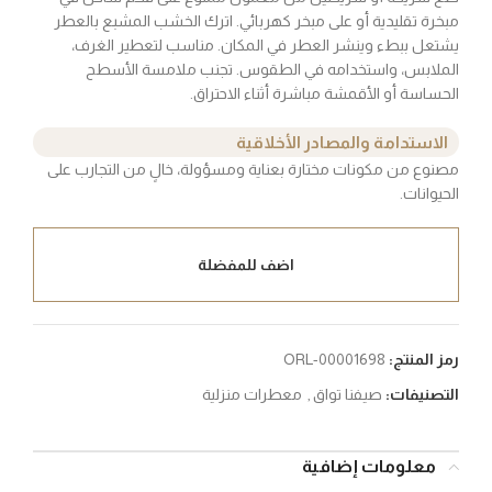
مبخرة تقليدية أو على مبخر كهربائي. اترك الخشب المشبع بالعطر
يشتعل ببطء وينشر العطر في المكان. مناسب لتعطير الغرف،
الملابس، واستخدامه في الطقوس. تجنب ملامسة الأسطح
الحساسة أو الأقمشة مباشرة أثناء الاحتراق.
الاستدامة والمصادر الأخلاقية
مصنوع من مكونات مختارة بعناية ومسؤولة، خالٍ من التجارب على
الحيوانات.
اضف للمفضلة
رمز المنتج:
ORL-00001698
التصنيفات:
صيفنا تواق
,
معطرات منزلية
معلومات إضافية