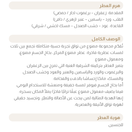
هرم العطر
المقدمة: زعفران – برغموت (حار / حمضي)
القلب: ورد – ياسمين – عنبر (زهري / دافئ)
القاعدة: عود – خشب الصندل – مسك (خشبي / شرقي)
الوصف الكامل
تُقدّم مجموعة ممنوع من تواق تجربة حسية متكاملة تجمع بين ثلاث
لمسات عطرية فاخرة: عطر ممنوع المركز، بخاخ الجسم ممنوع،
ومعمول ممنوع.
يتميز العطر بتركيبته الشرقية الغنية التي تمزج بين الزعفران
والبرغموت والورد والياسمين والعنبر والعود وخشب الصندل
والمسك، مانحًا إحساسًا بالدفء والفخامة.
أما بخاخ الجسم فيوفر لمسة خفيفة ومنعشة للاستخدام اليومي،
فيما يضيف معمول ممنوع عبقًا تراثيًا فاخرًا يملأ المكان بسحره.
إنها الهدية المثالية لمن يبحث عن الأصالة والتميّز، وتجسيد حقيقي
لهوية تواق الأنيقة والعصرية.
هوية العطر
للجنسين