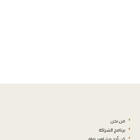
مج
م
من نحن
برنامج الشراكة
كن أحد مشاهير تواق