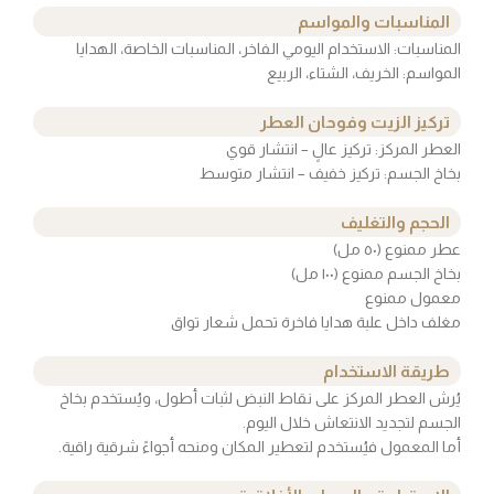
المناسبات والمواسم
المناسبات: الاستخدام اليومي الفاخر، المناسبات الخاصة، الهدايا
المواسم: الخريف، الشتاء، الربيع
تركيز الزيت وفوحان العطر
العطر المركز: تركيز عالٍ – انتشار قوي
بخاخ الجسم: تركيز خفيف – انتشار متوسط
الحجم والتغليف
عطر ممنوع (٥٠ مل)
بخاخ الجسم ممنوع (١٠٠ مل)
معمول ممنوع
مغلف داخل علبة هدايا فاخرة تحمل شعار تواق
طريقة الاستخدام
يُرش العطر المركز على نقاط النبض لثبات أطول، ويُستخدم بخاخ
الجسم لتجديد الانتعاش خلال اليوم.
أما المعمول فيُستخدم لتعطير المكان ومنحه أجواءً شرقية راقية.