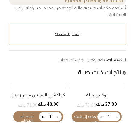
الاستدامة والمصادر الأخلاقية
تُستخدم مكونات طبيعية عالية الجودة من مصادر مسؤولة تراعي
الاستدامة.
اضف للمفضلة
التصنيفات:
باقة توفير
,
بوكسات هدايا
منتجات ذات صلة
OUT
بوكس جبلة
كولكشن المجلس – بخور دبل
سوبر موري (24 جم) + 200
37.00
د.ك
40.00
د.ك
73.00
د.ك
73.00
د.ك
مل أو دو برفان
تحديد أحد
إضافة إلى السلة
الخيارات