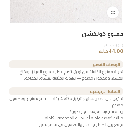
Click to enlarge
ممنوع كولكشن
59.00
د.ك
44.00
د.ك
الوصف القصير
تجربة ممنوع الكاملة من تواق، تضم عطر ممنوع المركز، وبخاخ
الجسم، ومعمول ممنوع — الهدية المثالية لعشّاق الفخامة.
النقاط الرئيسية
تحتوي على: عطر ممنوع (تركيز مكثّف)، بخاخ الجسم ممنوع، ومعمول
ممنوع
رائحة شرقية عميقة تدوم طويلاً
مثالية كهدية فاخرة أو لتجربة المجموعة الكاملة
تجمع بين العطر والبخاخ والمعمول في تناغم مميز