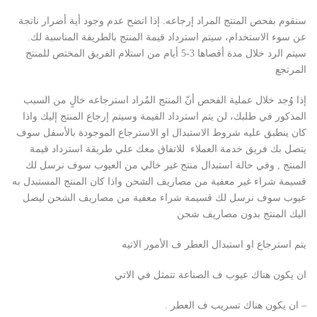
سنقوم بفحص المنتج المراد إرجاعه. إذا اتضح عدم وجود أية أضرار ناتجة
عن سوء الاستخدام، سيتم استرداد قيمة المنتج بالطريقة المناسبة لك.
سيتم الرد خلال مدة أقصاها 3-5 أيام من استلام الفريق المختص للمنتج
المرتجع
إذا وُجد خلال عملية الفحص أنّ المنتج المُراد استرجاعه خالٍ من السبب
المذكور في طلبك، لن يتم استرداد القيمة وسيتم إرجاع المنتج إليك واذا
كان ينطبق عليه شروط الاستبدال او الاسترجاع الموجودة بالأسفل سوف
يتصل بك فريق خدمة العملاء للاتفاق معك علي طريقة استرداد قيمة
المنتج , وفي حالة استبدال منتج غير خالي من العيوب سوف نرسل لك
قسيمة شراء غير معفية من مصاريف الشحن واذا كان المنتج المستبدل به
عيوب سوف نرسل لك قسيمة شراء معفية من مصاريف الشحن ليصل
اليك المنتج بدون مصاريف شحن
يتم استرجاع او استبدال العطر ف الأمور الاتيه
ان يكون هناك عيوب ف الصناعة تتمثل في الاتي
– ان يكون هناك تسريب ف العطر .