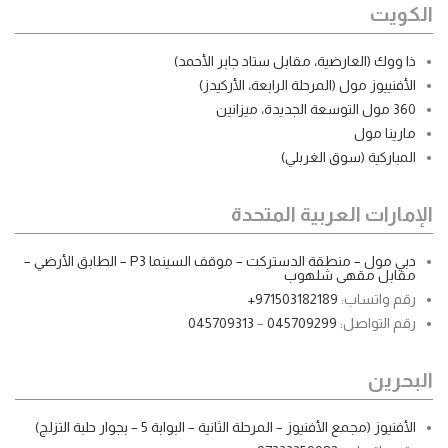
الكويت
ذا ووك (العارضية، مقابل ستاد جابر الأحمد)
الأفنييوز مول (المرحلة الرابعة، الأركيدز)
360 مول التوسعة الجديدة، ميزانين
مارينا مول
المباركية (سوق الغربلي)
الإمارات العربية المتحدة
دبي مول – منطقة الدستركت – موقف السينما P3 – الطابق الأرضي –
مقابل مقهى شلهوب
رقم واتساب:
971503182189+
رقم التواصل:
045709299
–
045709313
البحرين
الأفنيوز (مجمع الأفنيوز – المرحلة الثانية – البوابة 5 – بجوار حلبة التزلج)