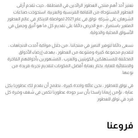
تعتبر أحد أهم منتجي العطور الرائدين في المنطقة ، حيث تقدم أرقى
العطور المستوحاة من الثقافة الفرنسية والعربية. استحوذت صناعات
الشرهان على شركة تواق في عام 2021 لمواصلة الابتكار في عالم العطور
المتغير باستمرار ، مع الحرص دائمًا على تقديم كل ما هو أنيق وجميل في
الأسواق المحلية والدولية.
نسعى دائمًا لتوفير التميز في منتجاتنا ، من خلال مواكبة أحدث الاتجاهات ،
لتقديم مجموعة كبيرة ومتنوعة من العطور ، بهدف إرضاء الأذواق
المختلفة للمستهلكين الكويتيين والعرب ، المشهورين بأذواقهم الفاخرة
والانتقائية للغاية. نختار بعناية أفضل المكونات لتقديم تجربة فريدة من
نوعها.
في تواق للعطور ، نحن عائلة واحدة كبيرة ، نطمح أن نقدم لك عطورنا بكل
عناية ، نؤمن إيمانا راسخا بأن سر جودة عطورنا تكمن في شغف وخبرة كل
فرد في تواق للعطور
فروعنا