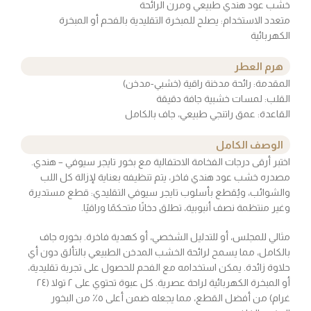
خشب عود هندي طبيعي ومرن الرائحة
متعدد الاستخدام: يصلح للمبخرة التقليدية بالفحم أو المبخرة
الكهربائية
هرم العطر
المقدمة: رائحة مدخنة راقية (خشبي-مدخن)
القلب: لمسات خشبية جافة دقيقة
القاعدة: عمق راتنجي طبيعي، جاف بالكامل
الوصف الكامل
اختبر أرقى درجات الفخامة الاحتفالية مع بخور تايجر سيوفي – هندي.
مصدره خشب عود هندي فاخر، يتم تنظيفه بعناية لإزالة كل اللب
والشوائب، ويُقطع بأسلوب تايجر سيوفي التقليدي: قطع مستديرة
وغير منتظمة نصف أنبوبية، تطلق دخانًا متحكمًا وراقيًا.
مثالي للمجلس، أو للتدليل الشخصي، أو كهدية فاخرة. بخوره جاف
بالكامل، مما يسمح لرائحة الخشب المدخن الطبيعي بالتألق دون أي
حلاوة زائدة. يمكن استخدامه مع الفحم للحصول على تجربة تقليدية،
أو المبخرة الكهربائية لراحة عصرية. كل عبوة تحتوي على ٢ تولا (٢٤
غرام) من أفضل القطع، مما يجعله ضمن أعلى ٥٪ من البخور