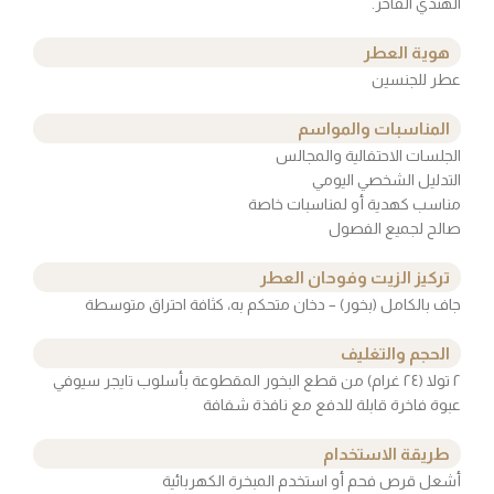
الهندي الفاخر.
هوية العطر
عطر للجنسين
المناسبات والمواسم
الجلسات الاحتفالية والمجالس
التدليل الشخصي اليومي
مناسب كهدية أو لمناسبات خاصة
صالح لجميع الفصول
تركيز الزيت وفوحان العطر
جاف بالكامل (بخور) – دخان متحكم به، كثافة احتراق متوسطة
الحجم والتغليف
٢ تولا (٢٤ غرام) من قطع البخور المقطوعة بأسلوب تايجر سيوفي
عبوة فاخرة قابلة للدفع مع نافذة شفافة
طريقة الاستخدام
أشعل قرص فحم أو استخدم المبخرة الكهربائية