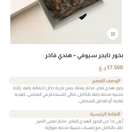
Click to enlarge
بخور تايجر سيوفي – هندي فاخر
37.500
ر.ع
الوصف القصير
بخور هندي فاخر، مختار بعناية، يمنح تجربة دخان احتفالية راقية. رائحة
خشبية مدخنة جافة بالكامل، مثالي للاستخدام في المجلس، كهدية
فاخرة، أو للتدليل الشخصي.
النقاط الرئيسية
أعلى ٥٪ من البخور الهندي الفاخر، مختار لمحبي التميز
جاف بالكامل مع لمسات خشبية مدخنة متوازنة