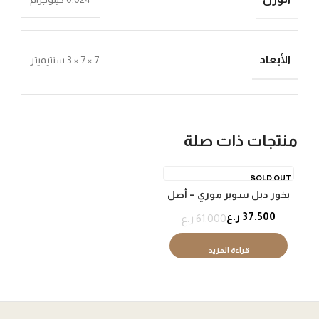
الأبعاد
7 × 7 × 3 سنتيميتر
منتجات ذات صلة
SOLD OUT
بخور دبل سوبر موري – أصل
هندي (2 تولا / 24 جم)
37.500
ر.ع
61.000
ر.ع
قراءة المزيد