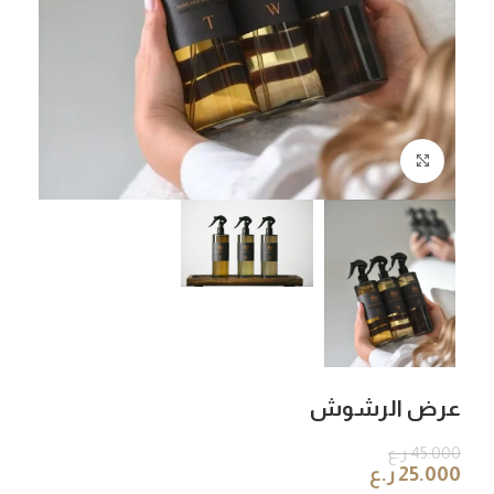
Click to enlarge
عرض الرشوش
45.000
ر.ع
25.000
ر.ع