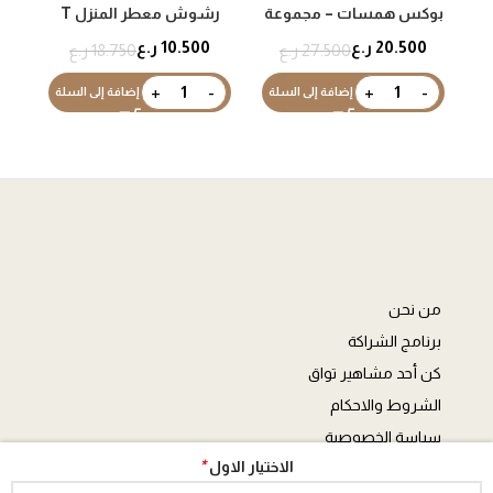
بوكس همسات – مجموعة
رشوش معطر المنزل T
ر
مرشات منزلية مركزة
20.500
ر.ع
10.500
ر.ع
27.500
ر.ع
18.750
ر.ع
إضافة إلى السلة
إضافة إلى السلة
من نحن
برنامج الشراكة
كن أحد مشاهير تواق
الشروط والاحكام
سياسة الخصوصية
*
الاختيار الاول