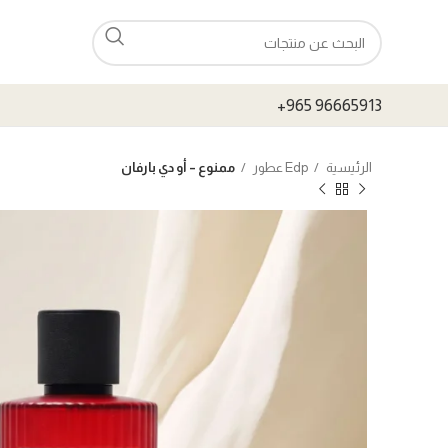
+965 96665913
الرئيسية
Edp عطور
ممنوع – أو دي بارفان