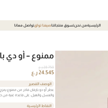
الرئيسية
من نحن
تسوق منتجاتنا
صيفنا تواق
تواصل معانا
ممنوع – أو دي با
28.750
ر.ع
24.545
ر.ع
الوصف القصير
عطر أو دو بارفان فاخر من ممنوع يمزج 
والعسل والهيل، على قاعدة غنية من خ
النقاط الرئيسية