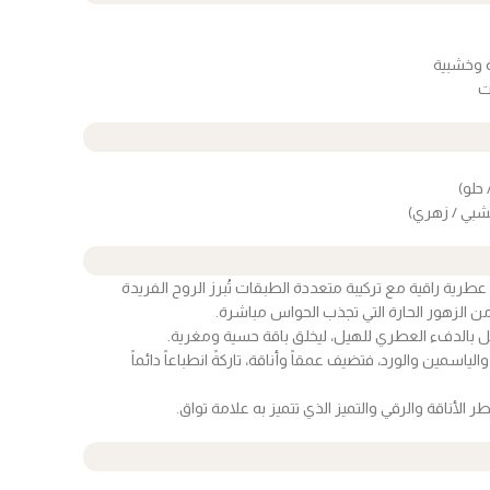
 وخشبية
ت
حلو)
شبي / زهري)
 دو بارفان 200مل تجربة عطرية راقية مع تركيبة متعددة الطبقات تُبرز الروح الفريدة
 من الزهور الحارة التي تجذب الحواس مباشرة.
 بالدفء العطري للهيل، ليخلق باقة حسية ومغرية.
اسمين والورد، فتضيف عمقاً وأناقة، تاركةً انطباعاً دائماً
 الأناقة والرقي والتميز الذي تتميز به علامة تواق.