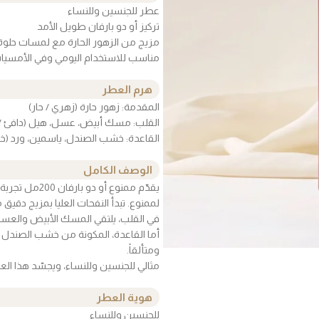
عطر للجنسين وللنساء
تركيز أو دو بارفان طويل الأمد
مزيج من الزهور الحارة مع لمسات حلوة
مناسب للاستخدام اليومي وفي الأمسيا
هرم العطر
المقدمة: زهور حارة (زهري / حار)
القلب: مسك أبيض، عسل، هيل (دافئ / 
القاعدة: خشب الصندل، ياسمين، ورد (خ
الوصف الكامل
يقدّم ممنوع أو
لممنوع. تبدأ النفحات العليا بمزيج دقيق
في القلب، يلتقي المسك الأبيض والعسل
أما القاعدة، المكونة من خشب الصندل والي
ومتألقاً.
مثالي للجنسين وللنساء، ويجسّد هذا العطر
هوية العطر
للجنسين وللنساء