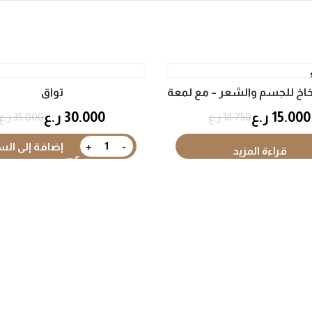
بخاخ للجسم والشعر – مع لمعة
تواق
15.000
ر.ع
30.000
ر.ع
18.750
ر.ع
35.000
ر.ع
إضافة إلى الس
قراءة المزيد