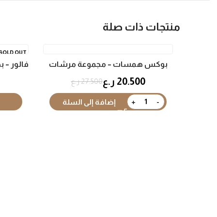
منتجات ذات صلة
SOLD OUT
بوكس همسات – مجموعة مرشات
فالور – 
منزلية مركزة
20.500
ر.ع
27.500
ر.ع
إضافة إلى السلة