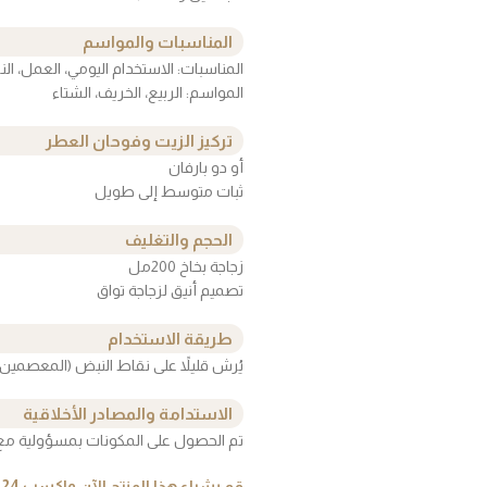
المناسبات والمواسم
المناسبات: الاستخدام اليومي، العمل، الن
المواسم: الربيع، الخريف، الشتاء
تركيز الزيت وفوحان العطر
أو دو بارفان
ثبات متوسط إلى طويل
الحجم والتغليف
زجاجة بخاخ 200مل
تصميم أنيق لزجاجة تواق
طريقة الاستخدام
يُرش قليلاً على نقاط النبض (المعصمين،
الاستدامة والمصادر الأخلاقية
تم الحصول على المكونات بمسؤولية مع ال
قم بشراء هذا المنتج الآن واكسب
24
ن