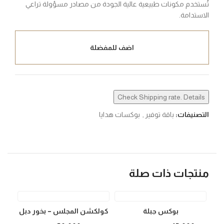
تُستخدم مكونات طبيعية عالية الجودة من مصادر مسؤولة تراعي
الاستدامة.
اضف للمفضلة
Check Shipping rate. Details
التصنيفات:
باقة توفير
,
بوكسات هدايا
منتجات ذات صلة
OUT
بوكس جبلة
كولكشن المجلس – بخور دبل
سوبر موري (24 جم) + 200