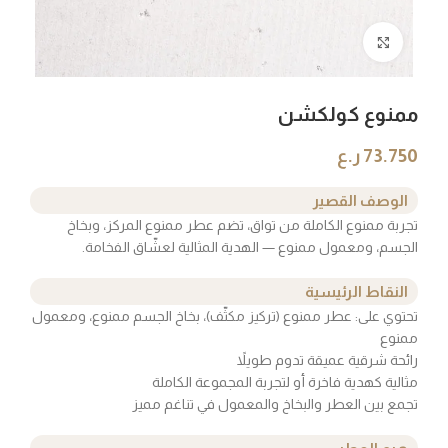
Click to enlarge
ممنوع كولكشن
73.750
ر.ع
الوصف القصير
تجربة ممنوع الكاملة من تواق، تضم عطر ممنوع المركز، وبخاخ
الجسم، ومعمول ممنوع — الهدية المثالية لعشّاق الفخامة.
النقاط الرئيسية
تحتوي على: عطر ممنوع (تركيز مكثّف)، بخاخ الجسم ممنوع، ومعمول
ممنوع
رائحة شرقية عميقة تدوم طويلاً
مثالية كهدية فاخرة أو لتجربة المجموعة الكاملة
تجمع بين العطر والبخاخ والمعمول في تناغم مميز