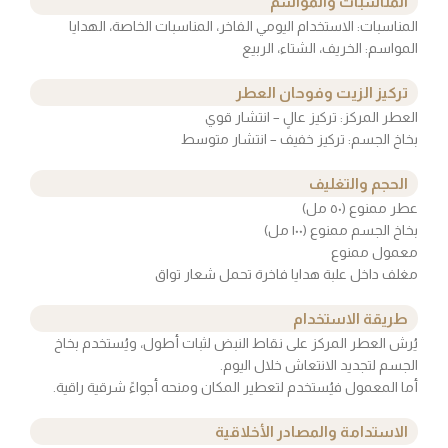
المناسبات والمواسم
المناسبات: الاستخدام اليومي الفاخر، المناسبات الخاصة، الهدايا
المواسم: الخريف، الشتاء، الربيع
تركيز الزيت وفوحان العطر
العطر المركز: تركيز عالٍ – انتشار قوي
بخاخ الجسم: تركيز خفيف – انتشار متوسط
الحجم والتغليف
عطر ممنوع (٥٠ مل)
بخاخ الجسم ممنوع (١٠٠ مل)
معمول ممنوع
مغلف داخل علبة هدايا فاخرة تحمل شعار تواق
طريقة الاستخدام
يُرش العطر المركز على نقاط النبض لثبات أطول، ويُستخدم بخاخ
الجسم لتجديد الانتعاش خلال اليوم.
أما المعمول فيُستخدم لتعطير المكان ومنحه أجواءً شرقية راقية.
الاستدامة والمصادر الأخلاقية