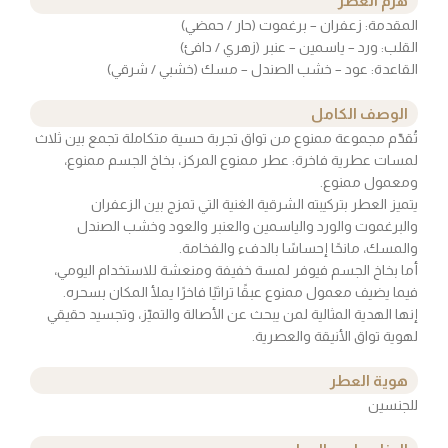
هرم العطر
المقدمة: زعفران – برغموت (حار / حمضي)
القلب: ورد – ياسمين – عنبر (زهري / دافئ)
القاعدة: عود – خشب الصندل – مسك (خشبي / شرقي)
الوصف الكامل
تُقدّم مجموعة ممنوع من تواق تجربة حسية متكاملة تجمع بين ثلاث
لمسات عطرية فاخرة: عطر ممنوع المركز، بخاخ الجسم ممنوع،
ومعمول ممنوع.
يتميز العطر بتركيبته الشرقية الغنية التي تمزج بين الزعفران
والبرغموت والورد والياسمين والعنبر والعود وخشب الصندل
والمسك، مانحًا إحساسًا بالدفء والفخامة.
أما بخاخ الجسم فيوفر لمسة خفيفة ومنعشة للاستخدام اليومي،
فيما يضيف معمول ممنوع عبقًا تراثيًا فاخرًا يملأ المكان بسحره.
إنها الهدية المثالية لمن يبحث عن الأصالة والتميّز، وتجسيد حقيقي
لهوية تواق الأنيقة والعصرية.
هوية العطر
للجنسين