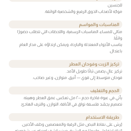
للجنسين
موجّه لأصحاب الذوق الرفيع والشخصية الواثقة.
المناسبات والمواسم
مثالي للمساء، المناسبات الرسمية، واللحظات التي تتطلب حضورًا
واثقًا.
يناسب الأجواء المعتدلة والباردة، ويمكن ارتداؤه على مدار العام
باعتدال.
تركيز الزيت وفوحان العطر
تركيز عالٍ يضمن ثباتًا طويل الأمد.
فوحان متوسط إلى قوي — أنيق، متوازن، وغير صاخب.
الحجم والتغليف
يأتي في عبوة فاخرة حجم ٢٠٠ مل تعكس عمق العطر وهيبته.
تصميم يجسّد فلسفة تواق في الأناقة، التوازن، والترف الهادئ.
طريقة الاستخدام
يُرش على نقاط النبض مثل الرقبة والمعصمين وخلف الأذنين.
يُترك ليتفاعل طبيعيًا مع البشرة، حيث يكشف اودياه عن شخصيته