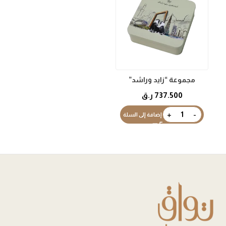
مجموعة “زايد وراشد”
737.500
ر.ق
إضافة إلى السلة