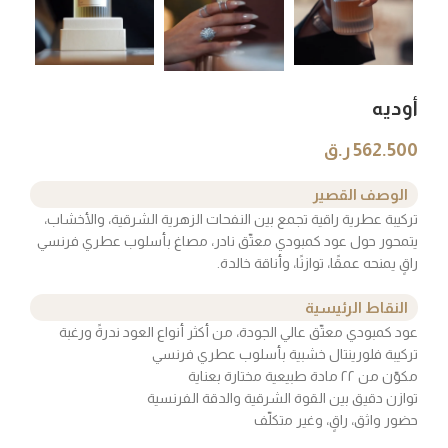
أوديه
562.500
ر.ق
الوصف القصير
تركيبة عطرية راقية تجمع بين النفحات الزهرية الشرقية، والأخشاب،
يتمحور حول عود كمبودي معتّق نادر، مصاغ بأسلوب عطري فرنسي
راقٍ يمنحه عمقًا، توازنًا، وأناقة خالدة.
النقاط الرئيسية
عود كمبودي معتّق عالي الجودة، من أكثر أنواع العود ندرةً ورغبة
تركيبة فلورينتال خشبية بأسلوب عطري فرنسي
مكوّن من ٢٢ مادة طبيعية مختارة بعناية
توازن دقيق بين القوة الشرقية والدقة الفرنسية
حضور واثق، راقٍ، وغير متكلّف