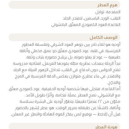
هرم العطر
المقدمة: توابل
القلب: الورد، الياسمين، لافندر، الجلد
القاعدة:العود الكمبودي المعتّق، الباتشولي
الوصف الكامل
أوديه هو لقاء نادر بين جوهر العود الشرقي وفلسفة العطور
الفرنسية. في قلبه، عود كمبودي معتّق ذو عمق مخملي وأناقة
طبيعية — عود لا يعلو صوته، بل يرسّخ حضوره بثبات وثقة.
تبدأ الرحلة بنفحات عطرية متبّلة يقودها القرنفل، افتتاحية مدروسة
تفتح الحواس دون اندفاع. في القلب، تتداخل الزهور النبيلة مع الجلد
والافندر، في بناء عطري متوازن يعكس الدقة الفرنسية في المزج
والتدرّج.
أما القاعدة، فتتجلى فيها شخصية أوديه الحقيقية: عود كمبودي معتّق
مع الباتشولي، تمنح العطر عمقًا، فخامة، وأثرًا طويل الأمد.
مكوّن من ٢٢ عنصرًا طبيعيًا، يتطوّر أوديه على البشرة بسلاسة
وأناقة، كاشفًا عن طبقاته بمرور الوقت. هو عطر يُشعِر بالحضور
قبل أن يُلاحَظ — توقيع لمن يقدّر القوة الهادئة والتميّز غير المعلن.
هوية العطر