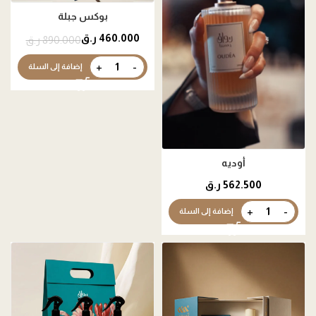
بوكس جبلة
460.000
ر.ق
890.000
ر.ق
إضافة إلى السلة
أوديه
562.500
ر.ق
إضافة إلى السلة