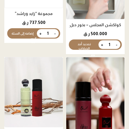
مجموعة “زايد وراشد”
737.500
ر.ق
كولكشن المجلس – بخور دبل
سوبر موري (24 جم) + 200 مل أو
500.000
ر.ق
إضافة إلى السلة
دو برفان
تحديد أحد
الخيارات