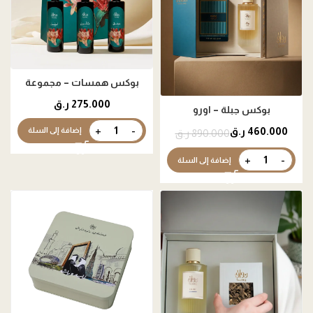
بوكس همسات – مجموعة
مرشات منزلية مركزة
275.000
ر.ق
بوكس جبلة – اورو
460.000
ر.ق
إضافة إلى السلة
890.000
ر.ق
إضافة إلى السلة