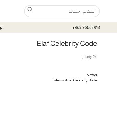
+965 96665913
ال
Elaf Celebrity Code
24
نوفمبر
Newer
Fatema Adel Celebrity Code