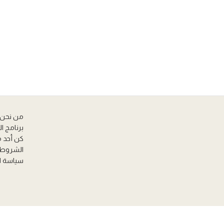
من نحن
برنامج ا
كن أحد 
الشروط 
سياسة ا